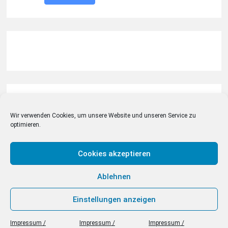
Webseiten-Statistik
Wir verwenden Cookies, um unsere Website und unseren Service zu
optimieren.
Link zur Webseiten-Statistik
Cookies akzeptieren
Ablehnen
Einstellungen anzeigen
absetzen.info © 2026 . All Rights Reserved
Impressum /
Impressum /
Impressum /