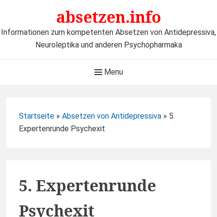
Skip
absetzen.info
to
content
Informationen zum kompetenten Absetzen von Antidepressiva,
Neuroleptika und anderen Psychopharmaka
Main
Menu
Navigation
Startseite
»
Absetzen von Antidepressiva
»
5.
Expertenrunde Psychexit
5. Expertenrunde
Psychexit