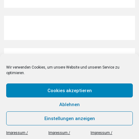
Webseiten-Statistik
Wir verwenden Cookies, um unsere Website und unseren Service zu
optimieren.
Link zur Webseiten-Statistik
Cookies akzeptieren
Ablehnen
Einstellungen anzeigen
absetzen.info © 2026 . All Rights Reserved
Impressum /
Impressum /
Impressum /