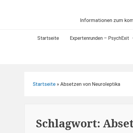
Skip
to
content
Informationen zum kom
Main
Startseite
Expertenrunden – PsychExit
Navigation
Startseite
»
Absetzen von Neuroleptika
Schlagwort:
Abse