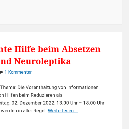
nte Hilfe beim Absetzen
und Neuroleptika
zu
1 Kommentar
PsychExit
–
 Thema: Die Vorenthaltung von Informationen
Kompetente
n Hilfen beim Reduzieren als
Hilfe
itag, 02. Dezember 2022, 13.00 Uhr – 18.00 Uhr
beim
PsychExit
werden in aller Regel
Weiterlesen …
Absetzen
–
von
Kompetente