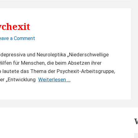
Antidepressiva
Hilfe
und
beim
Neuroleptika
Absetzen
ychexit
von
Antidepressiva
on
eave a Comment
5.
und
Expertenrunde
depressiva und Neuroleptika „Niederschwellige
Neuroleptika
Psychexit
Hilfen für Menschen, die beim Absetzen ihrer
o lautete das Thema der Psychexit-Arbeitsgruppe,
5.
er „Entwicklung
Weiterlesen …
Expertenrunde
Psychexit